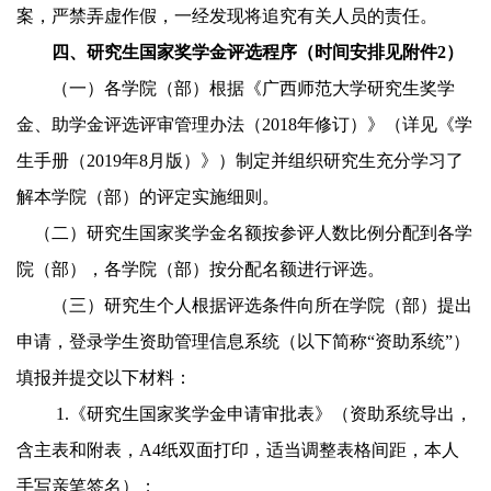
案
，严禁弄虚作假，一经发现将追究有关人员的责任。
四
、研究生国家奖学金评选程序
（时间安排见附件
2
）
（一）各学院
（部）
根据《
广西师范大学研究生奖学
金、助学金评选评审管理办法（
2018年修订
）
》
（详见《学
生手册（
2019年8月版
）》）
制定
并组织研究生充分学习了
解
本学院
（部）
的评定实施细则
。
（二）研究生国家奖学金名额按
参评
人数
比例分配到各学
院
（部）
，各学院
（部）
按
分配名额
进行评选
。
（三）
研究生
个人
根据评选条件向所在学院
（部）
提出
申请，
登录
学生资助管理信息系统（以下简称
“资助系统”）
填报并提交以下材料：
1.
《研究生国家奖学金申请审批表》（
资助系统导出，
含主表和附表，
A4
纸
双面
打印
，
适当调整表格间距，本人
手写
亲笔签名）；