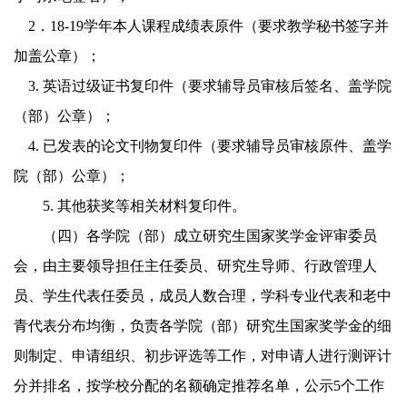
2
．
18-19学年本人
课程成绩表
原件
（要求教学秘书签字并
加盖公章）；
3.
英语过级证书复印件（要求辅导员审核后签名、盖学院
（部）
公章）；
4.
已发表的论文刊物复印件（要求辅导员审核原件
、
盖学
院
（部）
公章）；
5.
其他
获奖等
相关材料
复印件
。
（四）各学院
（部）
成立研究生国家奖学金评
审
委员
会，由主要领导
担
任主任委员、研究生导师、行政管理人
员、学生代表
任
委员，
成员人数合理，学科专业代表和老中
青代表分布均衡，
负责各学院
（部）
研究生国家奖学金的
细
则制定、
申请组织、初步评选等工作，对申请人进行测评计
分并排名，按学校分配的名额确定推荐名单，公示
5
个工作