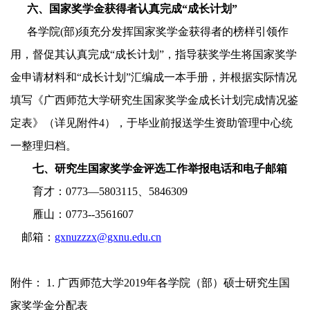
六
、国家奖学金获得者
认真完成
“成长计划”
各学院
(部)
须
充分发挥
国家奖学金获得者
的榜样引领作
用，督促其
认真完成
“成长计划”，指导获奖学生将国家奖学
金申请材料和“成长计划”汇编成一本手册，
并
根据实际情况
填写《广西师范大学研究生国家奖学金成长计划完成情况鉴
定表》
（详见附件
4
）
，于
毕业前
报送学生资助管理中心统
一整理归档
。
七
、研究生国家奖学金
评选
工作举报电话
和电子邮箱
育才：
0773
—
5803115、
5846309
雁山：
0773--
3561607
邮箱：
gxnuzzzx@gxnu.edu.cn
附件：
1.
广西师范大学
201
9
年各学院（部）硕士研究生国
家奖学金分配表