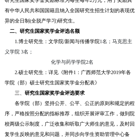
研究生国家奖学金奖励标准为每生每年2万元
，用于奖励具
有中华人民共和国国籍且纳入全国研究生招生计划的表现优
异的全日制
(全脱产学习)研究生。
二、研究生国家奖学金评选名额
1.
博士研究生：
文学院
/新闻与传播学院
1
名
；马克思主
义学院
3
名
；
化学与药学学院
2
名
2.
硕士研究生：详见
《附件
1
：
广西师范大学
201
9
年各
学院（部）硕士研究生国家奖学金分配表》
三、
研究生国家奖学金评选
要求
各学院（部）坚持公开、公平、公正的原则和规定的程
序，严格按照
分配
的指标推荐，组织开展评审工作，做到院
校两级公示制度，广泛收集和听取广大师生的意见，及时回
复学生反映的意见和问题，并
同步
向学生资助管理中心
备