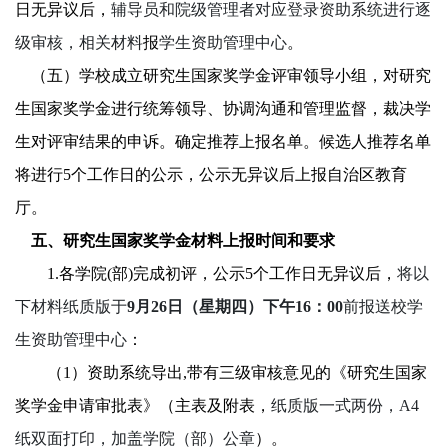
日无异议后
，
辅导员和院级管理者对应登录资助系统进行逐
级审核
，相关材料
报
学生资助管理中心
。
（五）学校成立研究生国家奖学金评审
领导小组
，对研究
生国家奖学金进行统筹领导、协调沟通和管理监督，裁决学
生对评审结果的申诉。确定推荐上报名单。候选人推荐名单
将进行
5
个工作日的公示，公示无异议后上报自治区教育
厅。
五
、研究生国家奖学金
材料上报
时间
和要求
1.
各学院
(部)
完成初评，公示
5
个工作日无异议后，
将以
下材料纸质版于
9月26日（星期
四
）
下
午
1
6
：
00
前报送校学
生资助管理中心
：
（
1）资助系统导出
,
带有三级审核意见的《
研究生国家
奖学金申请审批表
》
（
主表及附表，
纸质版一式两份，
A4
纸双面打印，
加盖学院（部）公章
）
。