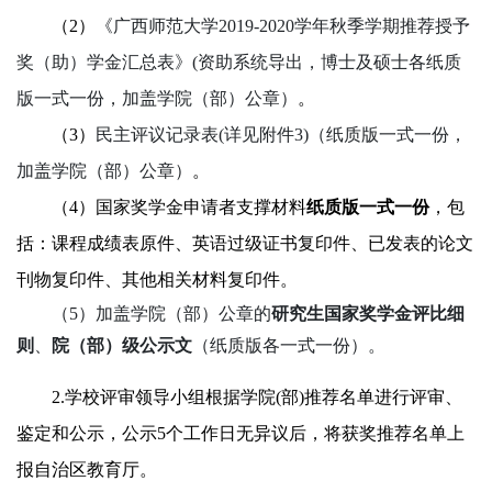
（
2）
《广西师范大学
201
9
-20
2
0
学年秋季学期推荐授予
奖（助）学金汇总表》
(资助系统导出，
博士及硕士各
纸质
版一式一份，加盖学院（部）公章）
。
（
3）
民主评议记录
表
(详见附件
3
)（纸质版一式一份，
加盖学院（部）公章）
。
（
4）国家奖学金申请者支撑材料
纸质版一式一份
，包
括：
课程成绩表
原件、
英语过级证书复印件
、
已发表的论文
刊物复印件
、
其他相关材料
复印件。
（
5
）加盖学院（部）公章的
研究生国家奖学金评比细
则
、
院（部）级公示文
（纸质版各一式一份）。
2.
学校评审
领导小组
根据学院
(部)
推荐名单进行评审、
鉴定和公示
，
公示
5个工作日无异议后，将获奖推荐名单上
报自治区教育厅。