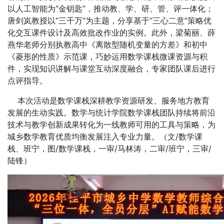
以人工智能为“金钥匙”，推动教、学、研、管、评一体化；
唐剑岚教授以“三千万”为主题，分享基于“三心二意”策略优
化交互课件设计及高效批改作业的实例。此外，梁菊丽、薛
燕华老师分别执教高中《离散型随机变量的方差》和初中
《菱形的性质》示范课，巧妙运用数学课栈微课资源与积
件，实现知识讲解与课堂互动深度融合，专家团队课后进行
点评指导。
本次活动是数学课栈深耕教学资源研发、服务地方教育
发展的生动实践。数学与统计学院数学课栈团队持续将前沿
技术与教学创新成果转化为一线教师可用的工具与策略，为
城乡数学教育优质均衡发展注入专业力量。（文/数学课
栈、班宁，图/数学课栈，一审/马林涛，二审/班宁，三审/
陆锋）