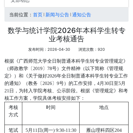
支部动态
当前位置：
首页
新闻与公告
通知公告
数学与统计学院2026年本科学生转专
业考核通告
发布时间：2026-04-30
浏览次数：
920
根据《广西师范大学全日制普通本科学生转专业管理规定》
（师政教学〔
2019
〕
78
号）文件精神（以下简称《管理规
定》）和《关于做好
2026
年全日制普通本科学生转专业工作
的通知》（教务〔
2026
〕
9
号）的工作安排，
4
月
30
日至
5
月
21
日
，为转入学院考核、公示阶段。根据《管理规定》和考
核工作方案，学院具体考核安排如下：
考核
时间
地点
方式
笔试
5
月
11
日
(
周一
) 9:30-11:30
雁山理科四区
204