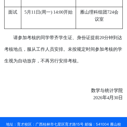
面试
5
月
11
日
(
周一
) 14:00
开始
雁山理科组团
724
会
议室
请参加考核的同学带齐学生证、身份证提前
20
分钟到达
考核地点，服从工作人员安排。未按规定时间参加考核的学
生视为自动放弃，不再另行安排考核。
数学与统计学院
2026
年
4
月
30
日
地址：育才校区：广西桂林市七星区育才路15号 邮编：541004 雁山校