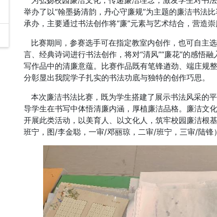
为弘扬校园廉洁文化，传递廉洁理念，激发学生对书法艺
举办了以“翰墨扬清韵，丹心守廉规”为主题的廉洁书法
承办，主要通过书法创作将“廉”元素与艺术结合，营造
比赛期间，参赛选手可在指定教室内创作，也可自主选择
言、经典诗词进行书法创作，将对“清风”“廉花”的感悟
写作品中的清廉意蕴。比赛作品既有笔锋遒劲、端庄规
分彰显出我院学子扎实的书法功底与独特的创作巧思。
本次廉洁书法比赛，既为学生搭建了展示书法风采的平
导学生在书写中体悟清廉内涵，厚植廉洁品格。廉洁文
开展此类活动，以美育人、以文化人，筑牢校园廉洁根基
班宁，图/李金聪，一审/邓丽琼，二审/班宁，三审/陆锋