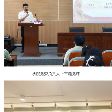
学院党委负责人上主题党课