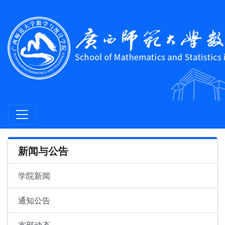
新闻与公告
学院新闻
通知公告