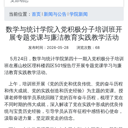
支部动态
当前位置：
首页
新闻与公告
学院新闻
数学与统计学院入党积极分子培训班开
展专题党课与廉洁教育实践教学活动
发布时间：2026-05-28
浏览次数：
68
5月24日，数学与统计学院第四十一期入党积极分子培训
班在雁山校区理科楼四区501报告厅开展专题党课学习与廉
洁教育实践教学活动。
上午，培训班开展《党的历史和优良传统、党的奋斗历程
和伟大成就、党的实践创造和历史经验》为主题的党课。授
课老师带领学员系统回顾了党的百年奋斗历程，梳理了党在
不同时期的伟大成就，深入解读了党在实践中形成的优良传
统与宝贵历史经验，引导学员从百年征程中感悟初心使命，
汲取奋进力量，坚定跟党走的信念。