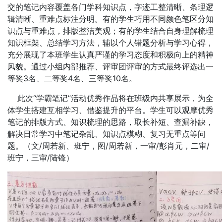
交的笔记内容覆盖各门学科知识点，字迹工整清晰、条理逻
辑清晰、重难点标注分明。有的学生巧用不同颜色笔区分知
识点与重难点，排版整洁美观；有的学生结合自身理解梳理
知识框架、总结学习方法，辅以个人错题分析与学习心得，
充分展现了本班学生认真严谨的学习态度和积极向上的精神
风貌。通过小组内部推荐、评审团评审的方式最终评选出一
等奖3名、二等奖4名、三等奖10名。
此次“学霸笔记”活动优秀作品将在班级内共享展示，为全
体学生搭建互相学习、借鉴提升的平台。学生可以观摩优秀
笔记的排版方式、知识梳理的思路，取长补短、查漏补缺，
解决日常学习中笔记杂乱、知识点模糊、复习无重点等问
题。（文/周若新、班宁，图/周若新，一审/彭肖元，二审/
班宁，三审/陆锋）