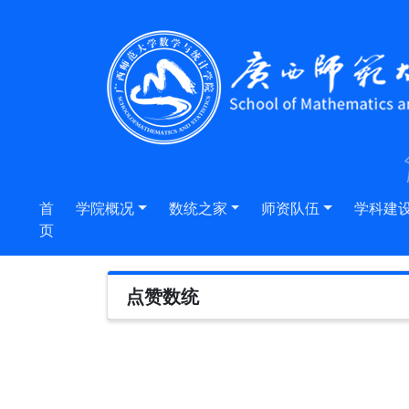
首
学院概况
数统之家
师资队伍
学科建
页
点赞数统