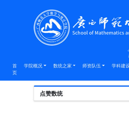
首
学院概况
数统之家
师资队伍
学科建
页
点赞数统