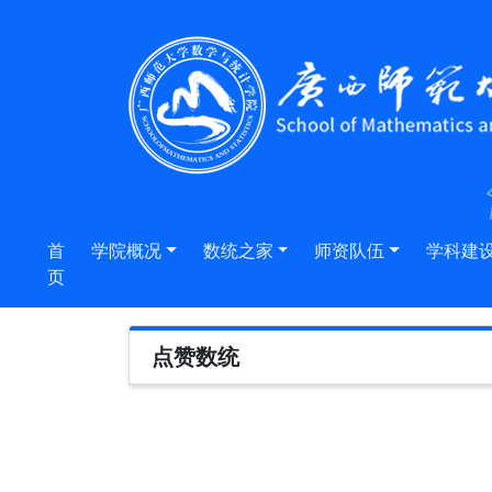
首
学院概况
数统之家
师资队伍
学科建
页
点赞数统