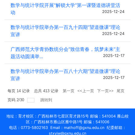
数学与统计学院开展“解锁大学”第一课暨道德讲堂活
动
2025-12-24
数学与统计学院举办第一百九十四期“望道微课”理论
宣讲
2025-12-24
广西师范大学青协数统分会“致信青春，筑梦未来”主
题活动圆满举...
2025-12-17
数学与统计学院举办第一百八十六期“望道微课”理论
宣讲
2025-12-17
每页
14
记录
总共
413
记录
第一页
<<上一页
下一页>>
尾页
页码
2
/
30
跳转到
地址：育才校区：广西桂林市七星区育才路15号 邮编：541004 雁山校
区：广西桂林市雁山区雁中路1号 邮编：541006
电话：0773-5802163 Email：mathoff@gxnu.edu.cn 纪委邮箱：
stxyjw@gxnu.edu.cn